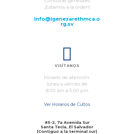
Consultas generales
¡Estamos a la orden!​
info@igenezarethmca.o
rg.sv
VISÍTANOS
Horario de atención:
lunes a viernes de
8:00 am a 5:00 pm
Ver Horarios de Cultos
#5-2, 7a Avenida Sur
Santa Tecla, El Salvador
(Contiguo a la terminal sur)