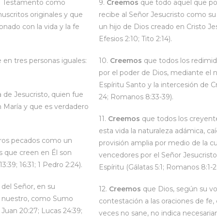
evo Testamento como
9.
Creemos
que todo aquel que por 
nuscritos originales y que
recibe al Señor Jesucristo como su S
onado con la vida y la fe
un hijo de Dios creado en Cristo Jes
Efesios 2:10; Tito 2:14).
 en tres personas iguales:
10.
Creemos
que todos los redimi
por el poder de Dios, mediante el n
Espíritu Santo y la intercesión de C
 de Jesucristo, quien fue
24; Romanos 8:33-39).
n María y que es verdadero
11.
Creemos
que todos los creyent
esta vida la naturaleza adámica, c
tros pecados como un
provisión amplia por medio de la c
los que creen en Él son
vencedores por el Señor Jesucrist
:39; 16:31; 1 Pedro 2:24).
Espíritu (Gálatas 5:1; Romanos 8:1-2;
 del Señor, en su
12.
Creemos
que Dios, según su vo
avor nuestro, como Sumo
contestación a las oraciones de fe,
 Juan 20:27; Lucas 24:39;
veces no sane, no indica necesaria