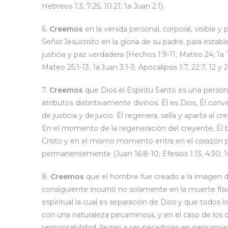
Hebreos 1:3, 7:25, 10:21; 1a Juan 2:1).
6.
Creemos
en la venida personal, corporal, visible y
Señor Jesucristo en la gloria de su padre, para estable
justicia y paz verdadera (Hechos 1:9-11; Mateo 24; 1a 
Mateo 25:1-13; 1a Juan 3:1-3; Apocalipsis 1:7, 22:7, 12 y 
7.
Creemos
que Dios el Espíritu Santo es una perso
atributos distintivamente divinos. Él es Dios, Él co
de justicia y de juicio. Él regenera, sella y aparta al 
En el momento de la regeneración del creyente, Él 
Cristo y en el mismo momento entra en el corazón 
permanentemente (Juan 16:8-10; Efesios 1:13, 4:30; 1Co
8.
Creemos
que el hombre fue creado a la imagen de
consiguiente incurrió no solamente en la muerte físi
espiritual la cual es separación de Dios y que todos
con una naturaleza pecaminosa, y en el caso de los q
responsabilidad, llegan a ser pecadores en pensamie