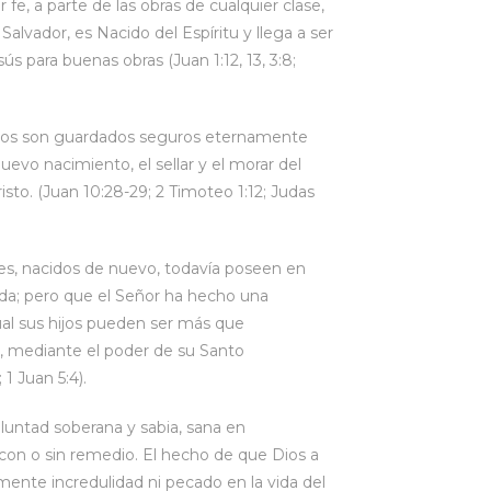
fe, a parte de las obras de cualquier clase,
alvador, es Nacido del Espíritu y llega a ser
ús para buenas obras (Juan 1:12, 13, 3:8;
dos son guardados seguros eternamente
uevo nacimiento, el sellar y el morar del
risto. (Juan 10:28-29; 2 Timoteo 1:12; Judas
es, nacidos de nuevo, todavía poseen en
aída; pero que el Señor ha hecho una
ual sus hijos pueden ser más que
o, mediante el poder de su Santo
 1 Juan 5:4).
luntad soberana y sabia, sana en
 con o sin remedio. El hecho de que Dios a
mente incredulidad ni pecado en la vida del