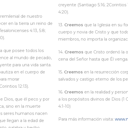
creyente (Santiago 5:16; 2Corintios 
4:20).
 premilenial de nuestro
cer en la tierra un reino de
13.
Creemos
que la Iglesia en su fo
Tesalonicenses 4:13, 5:8;
cuerpo y novia de Cristo y que tod
20).
miembros, no importa la organizaci
na que posee todos los
14.
Creemos
que Cristo ordenó la 
nvence al mundo de pecado,
cena del Señor hasta que Él venga
creyente para una vida santa.
bautiza en el cuerpo de
15.
Creemos
en la resurrección corpo
para morar
salvados y castigo eterno de los perdi
rintios 12:13).
16.
Creemos
en la realidad y pers
 Dios, que él peco y por
a los propósitos divinos de Dios (1 C
ca, sino en la muerte
4:1-10)
 los seres humanos nacen
Para más información visita:
www.m
ue llegan a la edad de
nto, palabra y hecho.