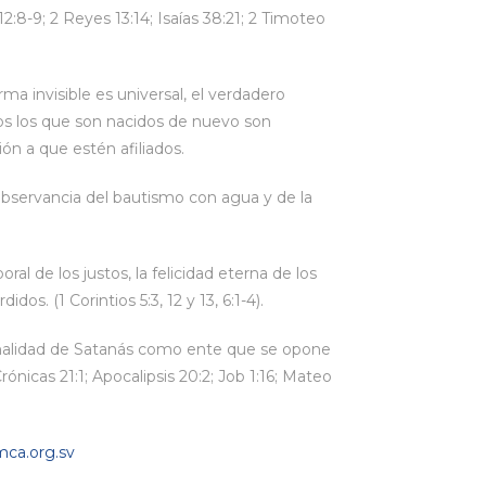
12:8-9; 2 Reyes 13:14; Isaías 38:21; 2 Timoteo
rma invisible es universal, el verdadero
os los que son nacidos de nuevo son
ón a que estén afiliados.
observancia del bautismo con agua y de la
.
ral de los justos, la felicidad eterna de los
dos. (1 Corintios 5:3, 12 y 13, 6:1-4).
onalidad de Satanás como ente que se opone
rónicas 21:1; Apocalipsis 20:2; Job 1:16; Mateo
ca.org.sv