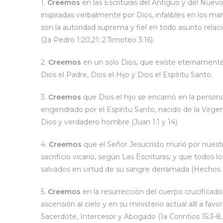
1.
Creemos
en las Escrituras del Antiguo y del Nu
inspiradas verbalmente por Dios, infalibles en los ma
son la autoridad suprema y fiel en todo asunto relaci
(2a Pedro 1:20,21; 2 Timoteo 3:16).
2.
Creemos
en un solo Dios, que existe eternamente
Dios el Padre, Dios el Hijo y Dios el Espíritu Santo.
3.
Creemos
que Dios el hijo se encarnó en la persona
engendrado por el Espíritu Santo, nacido de la Virge
Dios y verdadero hombre (Juan 1:1 y 14).
4.
Creemos
que el Señor Jesucristo murió por nues
sacrificio vicario, según Las Escrituras; y que todos 
salvados en virtud de su sangre derramada (Hechos 13
5.
Creemos
en la resurrección del cuerpo crucificado
ascensión al cielo y en su ministerio actual allí a f
Sacerdote, Intercesor y Abogado (1a Corintios 15:3-8,